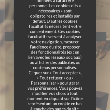
données à caractère
ÉVÈNEMENTS
personnel. Les cookies dits «
nécessaires » sont
obligatoires et installés par
défaut. D'autres cookies
facultatifs nécessitent votre
consentement. Ces cookies
facultatifs servent à analyser
RÉSERVER
votre navigation, mesurer
l'audience du site, proposer
des fonctionnalités (ex : en
lien avec les réseaux sociaux)
ou afficher des publicités ou
contenus personnalisés.
Cliquez sur « Tout accepter »,
« Tout refuser » ou «
Personnaliser » pour gérer
vos préférences. Vous pouvez
modifier vos choix à tout
moment en cliquant sur l'icône
représentant un cookie en bas
à gauche des pages du site.