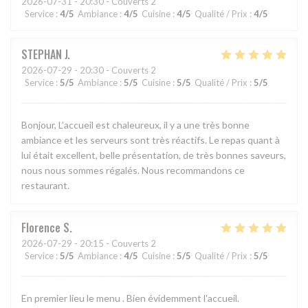
2026-07-31
- 20:30 - Couverts 2
Service
:
4
/5
Ambiance
:
4
/5
Cuisine
:
4
/5
Qualité / Prix
:
4
/5
STEPHAN
J
2026-07-29
- 20:30 - Couverts 2
Service
:
5
/5
Ambiance
:
5
/5
Cuisine
:
5
/5
Qualité / Prix
:
5
/5
Bonjour, L’accueil est chaleureux, il y a une très bonne
ambiance et les serveurs sont très réactifs. Le repas quant à
lui était excellent, belle présentation, de très bonnes saveurs,
nous nous sommes régalés. Nous recommandons ce
restaurant.
Florence
S
2026-07-29
- 20:15 - Couverts 2
Service
:
5
/5
Ambiance
:
4
/5
Cuisine
:
5
/5
Qualité / Prix
:
5
/5
En premier lieu le menu . Bien évidemment l'accueil.