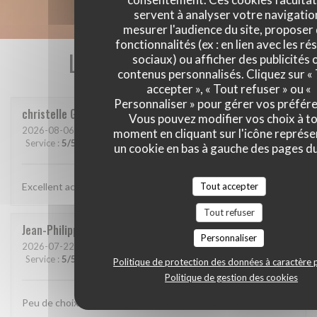
servent à analyser votre navigatio
mesurer l'audience du site, proposer
fonctionnalités (ex : en lien avec les r
Les avis de nos clients
sociaux) ou afficher des publicités 
contenus personnalisés. Cliquez sur «
accepter », « Tout refuser » ou «
Personnaliser » pour gérer vos préfér
christelle
G
Vous pouvez modifier vos choix à t
2026-08-06
- 12:15 - Couverts 3
moment en cliquant sur l'icône représ
Service
:
5
/5
Ambiance
:
5
/5
Cuisine
:
5
/5
Qualité / Prix
:
5
/5
un cookie en bas à gauche des pages du
Tout accepter
Excellent accueil très bon repas A refaire
Tout refuser
Jean-Philippe
V
Personnaliser
2026-07-22
- 19:15 - Couverts 2
Service
:
5
/5
Ambiance
:
5
/5
Cuisine
:
5
/5
Qualité / Prix
:
3
/5
Politique de protection des données à caractère 
Politique de gestion des cookies
Peu de choix mais tout fait maison