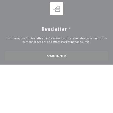
Newsletter
*
Inscrivez-vous à notre lettre d'information pour recevoir des communications
personnalisées et des offres marketing par courriel.
S'ABONNER
© 2026 BISTROT LA PETITE CABANE — CRÉATION DE SITE
((OUVRE UNE 
INTERNET RESTAURANT AVEC
ZENCHEF
((ouvre une nouvelle fenêtre))
((ouvre une nouvelle fenêtre))
Mentions légales
CGU
Politique de protection des données à caractère
((ouvre une nouvelle fenêtre))
((ouvre une nouvelle fenêtre))
((ouvre une nouvel
personnel
Politique de cookies
Accessibilite