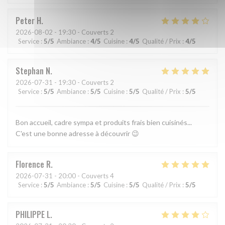
Peter
H
2026-08-02
- 19:30 - Couverts 2
Service
:
5
/5
Ambiance
:
4
/5
Cuisine
:
4
/5
Qualité / Prix
:
4
/5
Stephan
N
2026-07-31
- 19:30 - Couverts 2
Service
:
5
/5
Ambiance
:
5
/5
Cuisine
:
5
/5
Qualité / Prix
:
5
/5
Bon accueil, cadre sympa et produits frais bien cuisinés...
C'est une bonne adresse à découvrir 😉
Florence
R
2026-07-31
- 20:00 - Couverts 4
Service
:
5
/5
Ambiance
:
5
/5
Cuisine
:
5
/5
Qualité / Prix
:
5
/5
PHILIPPE
L