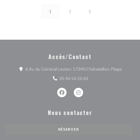
1
2
3
Accès/Contact
((ouvre u
6 Av. du Général Leclerc 17340 Châtelaillon-Plage
05 46 56 26 63
Facebook ((ouvre une nouvelle fenêtr
Instagram ((ouvre une nouvell
Nous contacter
RÉSERVER