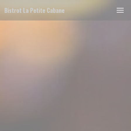
Personalizzazione delle tue scelte sui cookie
Bistrot La Petite Cabane