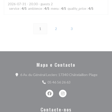
2026-07-31
- 20:30 - guests 2
service
:
4
/5
ambience
:
4
/5
menu
:
4
/5
quality_price
:
4
/5
1
2
3
Mapa e Contacto
((abre nu
6 Av. du Général Leclerc 17340 Châtelaillon-Plage
05 46 56 26 63
Facebook ((abre numa nova janela))
Instagram ((abre numa nova j
Contacte-nos