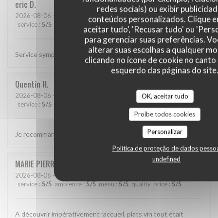
eric
D
redes sociais) ou exibir publicida
2026-08-06
- 12:15 - guests 2
conteúdos personalizados. Clique 
service
:
5
/5
ambience
:
5
/5
menu
:
5
/5
quality_price
:
5
/5
aceitar tudo', 'Recusar tudo' ou 'Pers
para gerenciar suas preferências. V
alterar suas escolhas a qualquer 
Service sympathique et très bonne cuisine
clicando no ícone de cookie no canto 
esquerdo das páginas do site
Quentin
H
2026-08-06
- 19:30 - guests 2
OK, aceitar tudo
service
:
5
/5
ambience
:
5
/5
menu
:
5
/5
quality_price
:
5
/5
Proíbe todos cookies
Personalizar
Je recommande
Política de proteção de dados pesso
undefined
MARIE PIERRE
G
2026-08-06
- 12:45 - guests 3
service
:
5
/5
ambience
:
5
/5
menu
:
5
/5
quality_price
:
5
/5
A découvrir impérativement :accueil, plats vin tout était